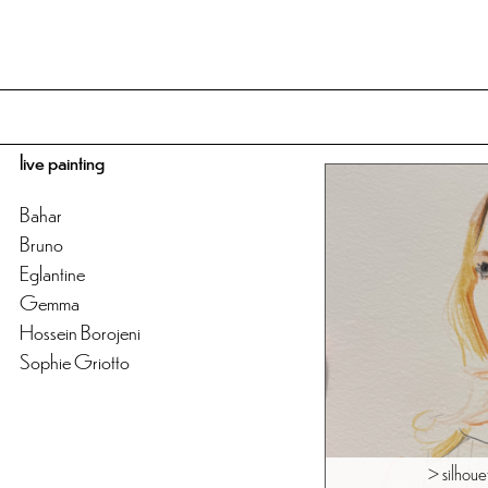
live painting
Bahar
Bruno
Eglantine
Gemma
Hossein Borojeni
Sophie Griotto
> silhouet