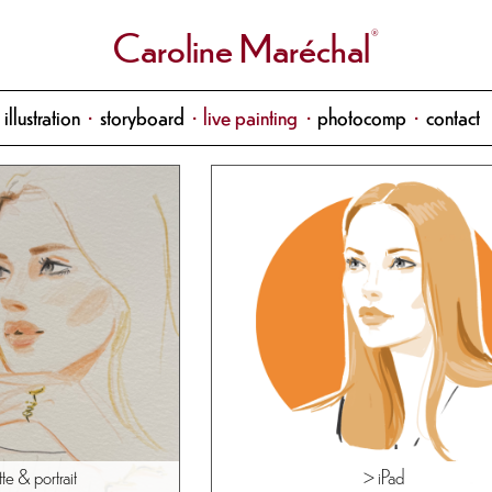
Caroline Maréchal
illustration
storyboard
live painting
photocomp
contact
te & portrait
> iPad