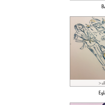
B
> si
Egl