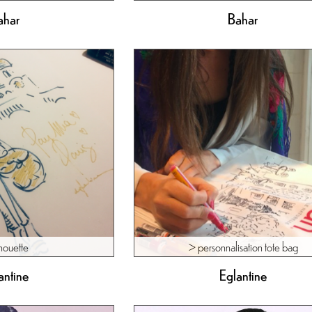
ahar
Bahar
lhouette
> personnalisation tote bag
antine
Eglantine